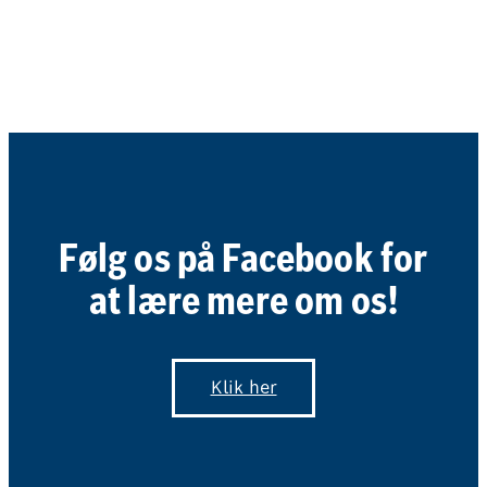
Følg os på Facebook for
Ålborgvej 77
9300 Sæby
at lære mere om os!
Klik her