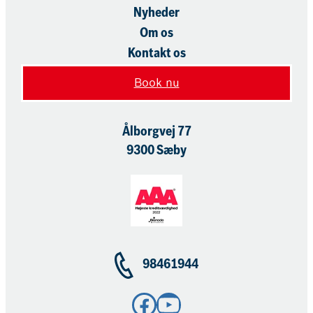
Nyheder
Om os
Kontakt os
Book nu
Ålborgvej 77
9300 Sæby
98461944
Facebook
YouTube