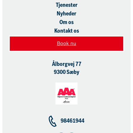
Tjenester
Nyheder
Om os
Kontakt os
Book nu
Ålborgvej 77
9300 Sæby
98461944