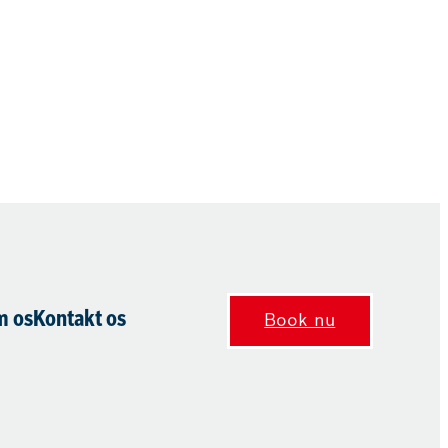
 os
Kontakt os
Book nu