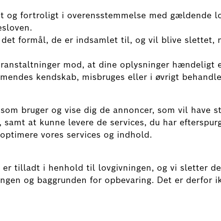
rt og fortroligt i overensstemmelse med gældende l
esloven.
det formål, de er indsamlet til, og vil blive slettet, 
oranstaltninger mod, at dine oplysninger hændeligt elle
mmendes kendskab, misbruges eller i øvrigt behandle
g som bruger og vise dig de annoncer, som vil have s
er, samt at kunne levere de services, du har efterspu
 optimere vores services og indhold.
er tilladt i henhold til lovgivningen, og vi sletter 
ingen og baggrunden for opbevaring. Det er derfor i