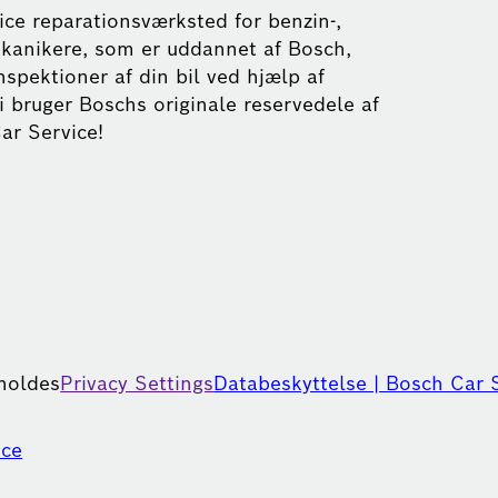
vice reparationsværksted for benzin-,
mekanikere, som er uddannet af Bosch,
nspektioner af din bil ved hjælp af
i bruger Boschs originale reservedele af
ar Service!
eholdes
Privacy Settings
Databeskyttelse | Bosch Car 
ice