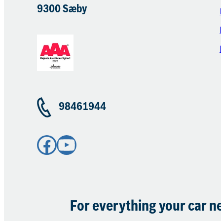
9300 Sæby
98461944
Facebook
YouTube
For everything your car n