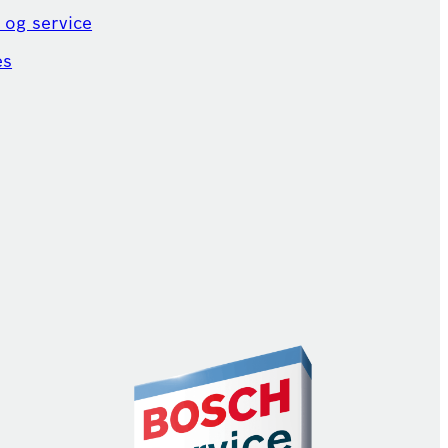
 og service
es