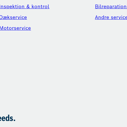
Inspektion & kontrol
Bilreparation
Dækservice
Andre servic
Motorservice
eeds.