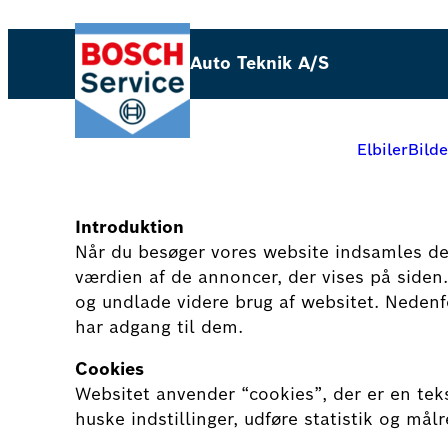
Spring
til
Auto Teknik A/S
indhold
Elbiler
Bilde
Introduktion
Når du besøger vores website indsamles der
værdien af de annoncer, der vises på siden.
og undlade videre brug af websitet. Nedenfo
har adgang til dem.
Cookies
Websitet anvender “cookies”, der er en te
huske indstillinger, udføre statistik og må