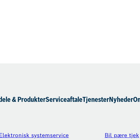
dele & Produkter
Serviceaftale
Tjenester
Nyheder
Om
Elektronisk systemservice
Bil pære tjek