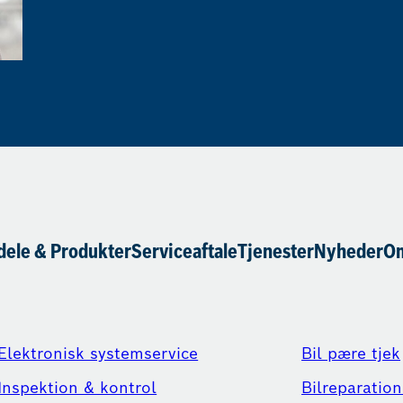
dele & Produkter
Serviceaftale
Tjenester
Nyheder
Om
Elektronisk systemservice
Bil pære tjek
Inspektion & kontrol
Bilreparation