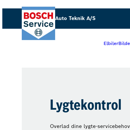
Auto Teknik A/S
Elbiler
Bilde
Lygtekontrol
Overlad dine lygte-servicebehov 