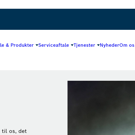
le & Produkter
Serviceaftale
Tjenester
Nyheder
Om os
til os, det