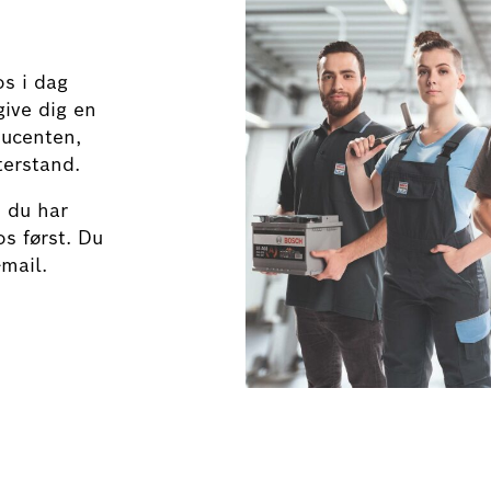
s i dag
give dig en
ducenten,
terstand.
s du har
os først. Du
-mail.