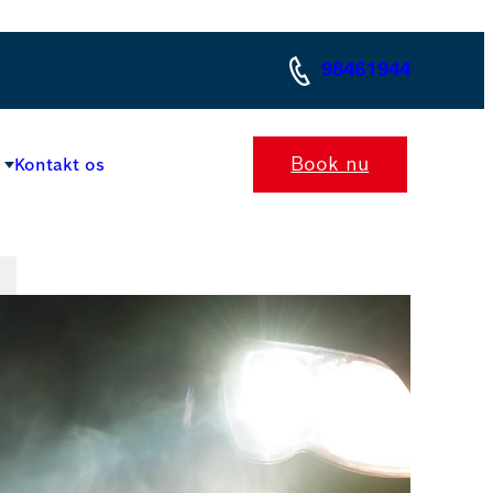
98461944
Book nu
Kontakt os