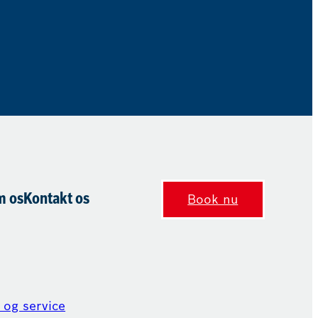
 os
Kontakt os
Book nu
 og service