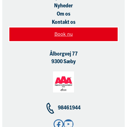
Nyheder
Om os
Kontakt os
Book nu
Ålborgvej 77
9300 Sæby
98461944
Facebook
YouTube